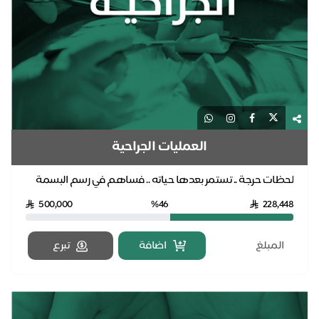
العمليات الجراحية
لحظات حرجة .. تستمر بعدها حياته .. فساهم في رسم البسمة
للمريض وأسرته بدعمك للعمليات الجراحية للمحتاج...
500,000
%46
228,448
اضافة
تبرع