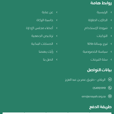
ابط هامة
لرئيسية
عن عناية
لحالات الطارئة
حاسبة الزكاة
روط الاستخدام
أعضاء مجلس الإدارة
لتزكيات
تراخيص الجمعية
برع برسالة 5056
الحسابات البنكية
ياسة الخصوصية
رأيك يهمنا
لة التبرعات
اتصل بنا
نات التواصل
الرياض - طريق عمر بن عبدالعزيز
0549109991
em@enayah.org.sa
يقة الدفع