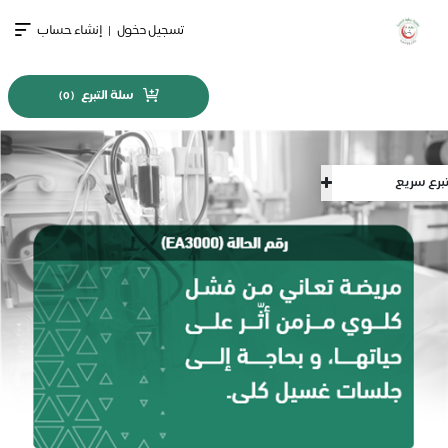
تسجيل دخول
|
إنشاء حساب
سلة التبرع
)
0
(
سريع