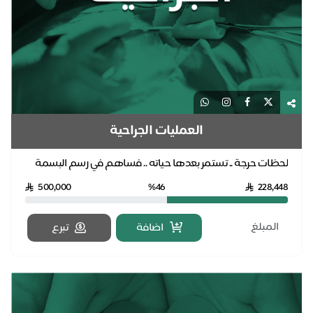
العمليات الجراحية
لحظات حرجة .. تستمر بعدها حياته .. فساهم في رسم البسمة
للمريض وأسرته بدعمك للعمليات الجراحية للمحتاج...
500,000
%46
228,448
اضافة
تبرع