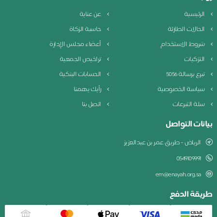
لرئيسية
عن عناية
لحالات الطارئة
حاسبة الزكاة
روط الاستخدام
أعضاء مجلس الإدارة
لتزكيات
تراخيص الجمعية
برع برسالة 5056
الحسابات البنكية
ياسة الخصوصية
رأيك يهمنا
لة التبرعات
اتصل بنا
نات التواصل
الرياض - طريق عمر بن عبدالعزيز
0549109991
em@enayah.org.sa
يقة الدفع