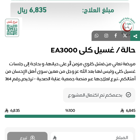
لة / غسيل كلى EA3000
يضة تعاني من فشل كلوي مزمن أثّر على حياتها، و بحاجة إلى جلسات
يل كلى، وليس لها بعد الله عز وجل من معين سوى أهل الإحسان من
ثالكم ، تبرع لعلاجها عبر منصة جمعية عناية الصحية - ترخيص رقم 364
بدعمكم تم اكتمال المشروع
6,835
%100
6,8
تبرع