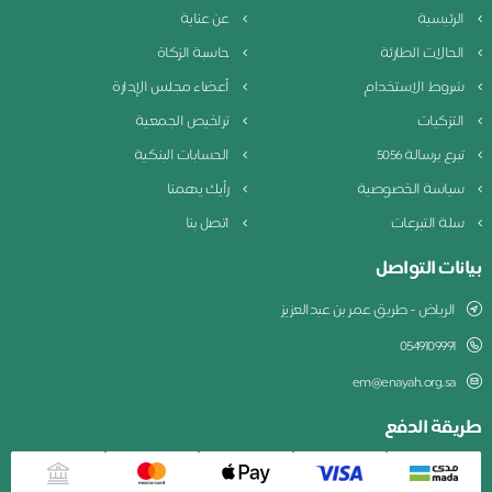
الرئيسية
عن عناية
الحالات الطارئة
حاسبة الزكاة
شروط الاستخدام
أعضاء مجلس الإدارة
التزكيات
تراخيص الجمعية
تبرع برسالة 5056
الحسابات البنكية
سياسة الخصوصية
رأيك يهمنا
سلة التبرعات
اتصل بنا
بيانات التواصل
الرياض - طريق عمر بن عبدالعزيز
0549109991
em@enayah.org.sa
طريقة الدفع