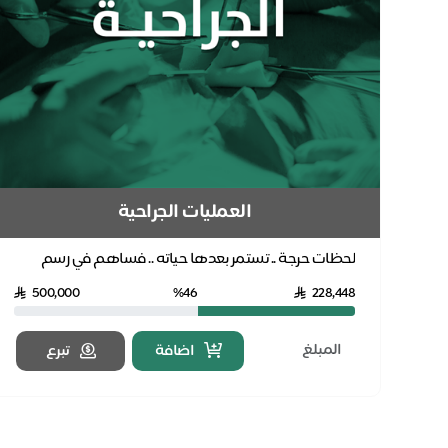
العمليات الجراحية
لحظات حرجة .. تستمر بعدها حياته .. فساهم في رسم
البسمة للمريض وأسرته بدعمك للعمليات الجراحية
500,000
%46
228,448
للمحتاج...
اضافة
تبرع