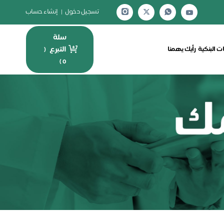
تسجيل دخول
|
إنشاء حساب
سلة
التبرع
ت البنكية
رأيك يهمنا
(
)
0