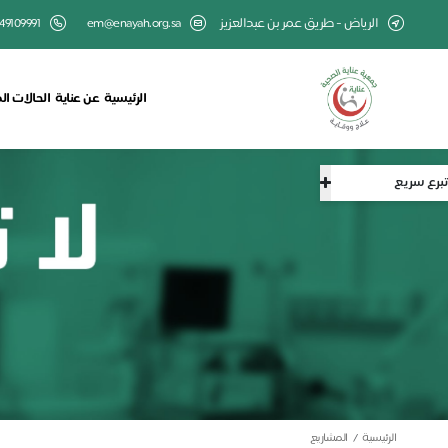
الرياض - طريق عمر بن عبدالعزيز
em@enayah.org.sa
49109991
الرئيسية
عن عناية
الحالات ال
تبرع سريع
الرئيسية
المشاريع