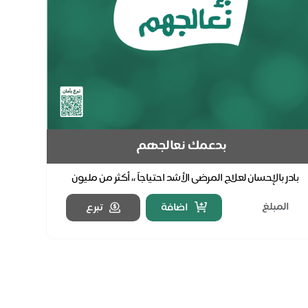
بدعمك نعالجهم
بادر بالإحسان لعلاج المرضى الأشد احتياجاً ،، أكثر من مليون
مستفيدٍ كان لعطائكم الأثر بشفائهم .. قال ...
اضافة
تبرع