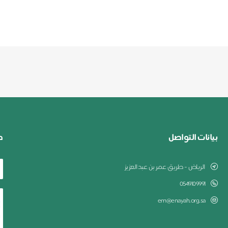
بيانات التواصل
ط
الرياض - طريق عمر بن عبدالعزيز
0549109991
em@enayah.org.sa