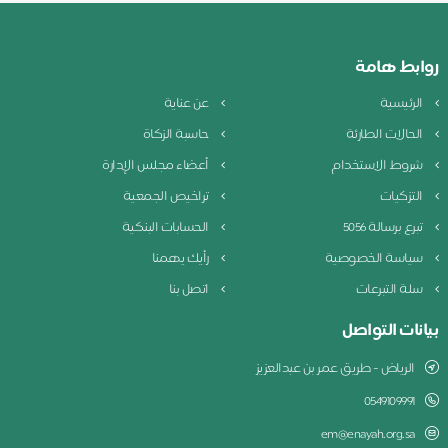
روابط هامة
الرئيسية
عن عناية
الحالات الطارئة
حاسبة الزكاة
شروط الاستخدام
أعضاء مجلس الإدارة
التزكيات
تراخيص الجمعية
تبرع برسالة 5056
الحسابات البنكية
سياسة الخصوصية
رأيك يهمنا
سلة التبرعات
اتصل بنا
بيانات التواصل
الرياض - طريق عمر بن عبدالعزيز
0549109991
em@enayah.org.sa