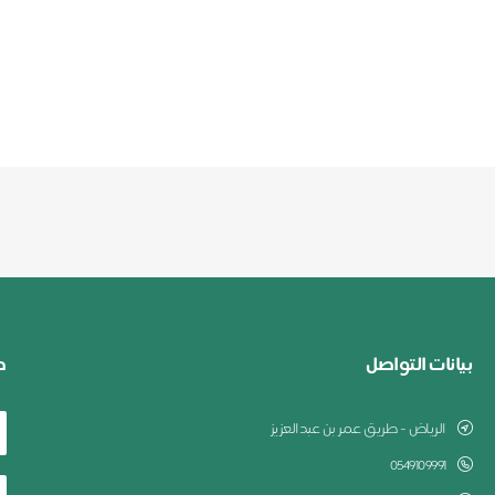
بيانات التواصل
ط
الرياض - طريق عمر بن عبدالعزيز
0549109991