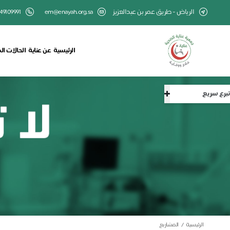
الرياض - طريق عمر بن عبدالعزيز
em@enayah.org.sa
49109991
الرئيسية
عن عناية
الحالات ال
تبرع سريع
الرئيسية
المشاريع