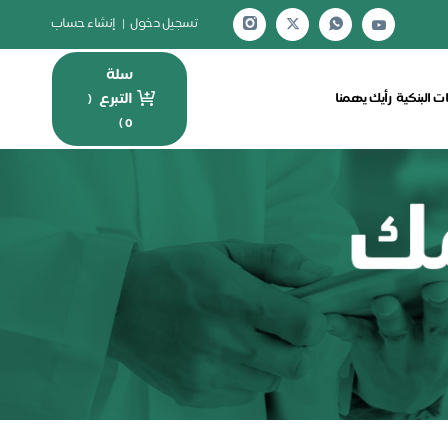
تسجيل دخول
|
إنشاء حساب
سلة
التبرع
ت البنكية
رأيك يهمنا
(
)
0