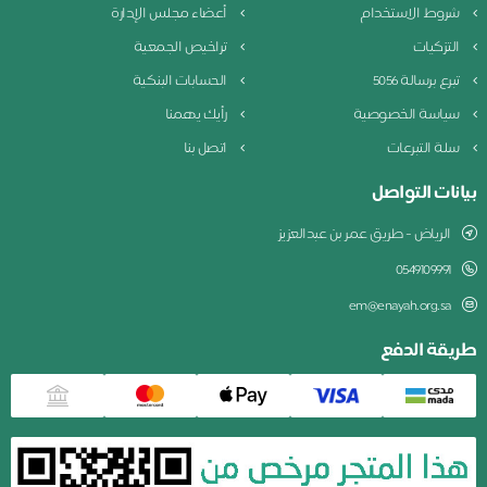
شروط الاستخدام
أعضاء مجلس الإدارة
التزكيات
تراخيص الجمعية
تبرع برسالة 5056
الحسابات البنكية
سياسة الخصوصية
رأيك يهمنا
سلة التبرعات
اتصل بنا
بيانات التواصل
الرياض - طريق عمر بن عبدالعزيز
0549109991
em@enayah.org.sa
طريقة الدفع