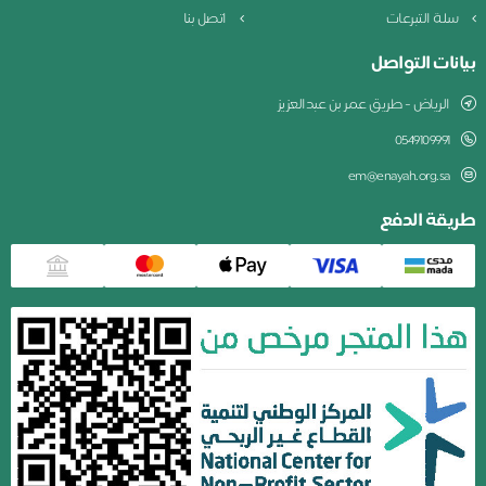
سلة التبرعات
اتصل بنا
بيانات التواصل
الرياض - طريق عمر بن عبدالعزيز
0549109991
em@enayah.org.sa
طريقة الدفع