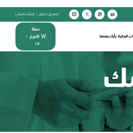
تسجيل دخول
|
إنشاء حساب
سلة
التبرع
ت البنكية
رأيك يهمنا
(
)
0