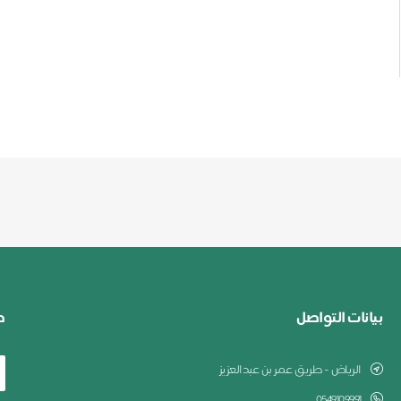
بيانات التواصل
ط
الرياض - طريق عمر بن عبدالعزيز
0549109991