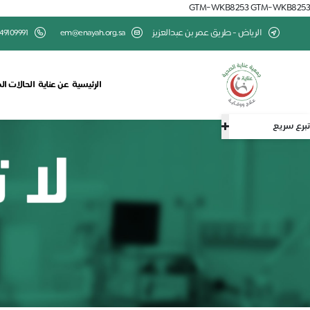
GTM-WKB8253
GTM-WKB8253
الرياض - طريق عمر بن عبدالعزيز
em@enayah.org.sa
49109991
الرئيسية
عن عناية
الحالات ال
تبرع سريع