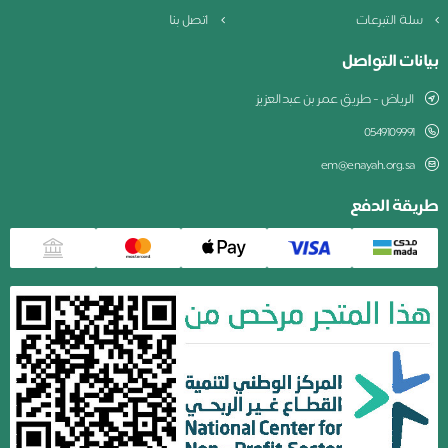
سلة التبرعات
اتصل بنا
بيانات التواصل
الرياض - طريق عمر بن عبدالعزيز
0549109991
em@enayah.org.sa
طريقة الدفع