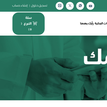
تسجيل دخول
|
إنشاء حساب
سلة
التبرع
ت البنكية
رأيك يهمنا
(
)
0