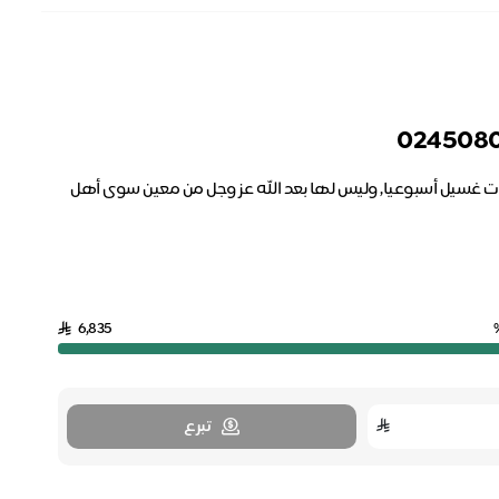
ن فشل كلوي مزمن وهي بحاجة إلى غسيل الكلى بعدد 3 جلسات غسيل أسبوعيا, وليس لها بعد الله عز وجل من معين سوى أهل
6,835
تبرع