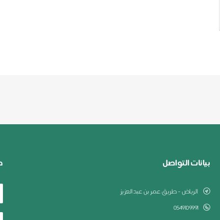
بيانات التواصل
ط
الرياض - طريق عمر بن عبدالعزيز
0549109991