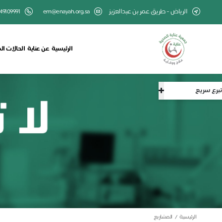
الرياض - طريق عمر بن عبدالعزيز
em@enayah.org.sa
49109991
الرئيسية
عن عناية
الحالات ال
تبرع سريع
الرئيسية
المشاريع