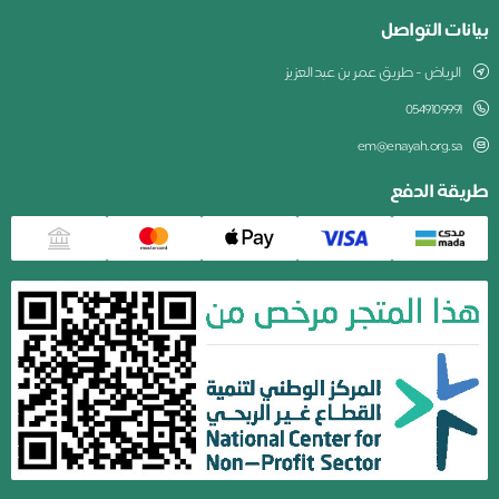
بيانات التواصل
الرياض - طريق عمر بن عبدالعزيز
0549109991
em@enayah.org.sa
طريقة الدفع