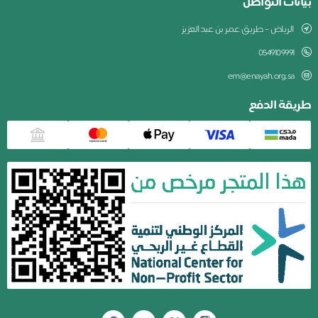
بيانات التواصل
الرياض - طريق عمر بن عبدالعزيز
0549109991
em@enayah.org.sa
طريقة الدفع