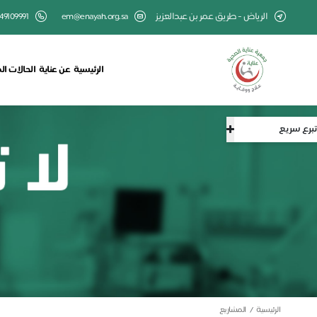
الرياض - طريق عمر بن عبدالعزيز
em@enayah.org.sa
49109991
الرئيسية
عن عناية
الحالات ال
تبرع سريع
الرئيسية
المشاريع