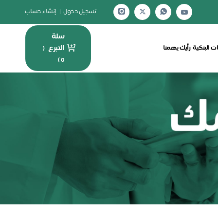
تسجيل دخول
|
إنشاء حساب
سلة
التبرع
ت البنكية
رأيك يهمنا
(
)
0