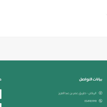
بيانات التواصل
ط
الرياض - طريق عمر بن عبدالعزيز
0549109991