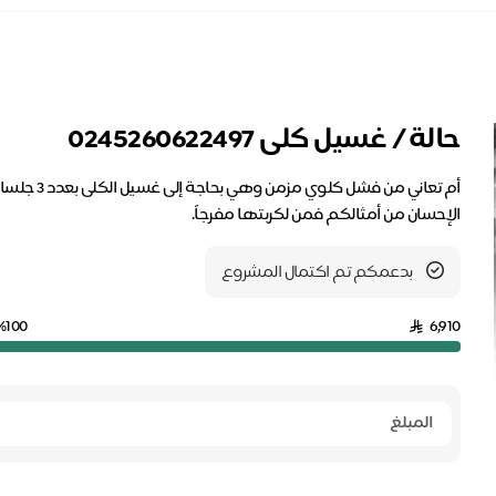
حالة / غسيل كلى 0245260622497
أم تعاني م
الإحسان من أمثالكم فمن لكربتها مفرجاً.
بدعمكم تم اكتمال المشروع
%100
6,910