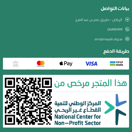
بيانات التواصل
الرياض - طريق عمر بن عبدالعزيز
0549109991
em@enayah.org.sa
طريقة الدفع