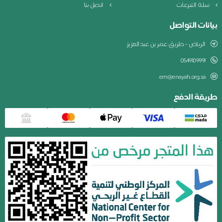
سلة التبرعات
اتصل بنا
بيانات التواصل
الرياض - طريق عمر بن عبدالعزيز
0549109991
em@enayah.org.sa
طريقة الدفع