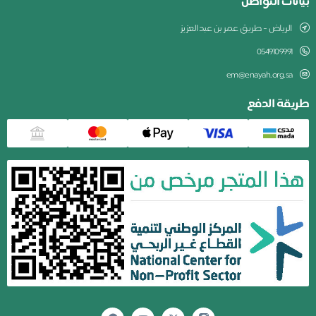
بيانات التواصل
الرياض - طريق عمر بن عبدالعزيز
0549109991
em@enayah.org.sa
طريقة الدفع