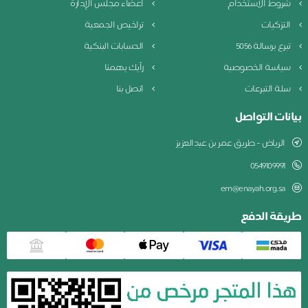
شروط الاستخدام
أعضاء مجلس الإدارة
التزكيات
تراخيص الجمعية
تبرع برسالة 5056
الحسابات البنكية
سياسة الخصوصية
رأيك يهمنا
سلة التبرعات
اتصل بنا
بيانات التواصل
الرياض - طريق عمر بن عبدالعزيز
0549109991
em@enayah.org.sa
طريقة الدفع