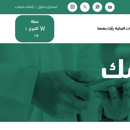
تسجيل دخول
|
إنشاء حساب
سلة
التبرع
ت البنكية
رأيك يهمنا
(
)
0