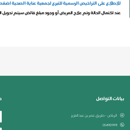
للاطلاع على التراخيص الرسمية للتبرع لجمعية عناية الصحية اضغط
عند اكتمال الحالة وتم علاج المريض أو وجود مبلغ فائض سيتم تحويل ا
بيانات التواصل
ط
الرياض - طريق عمر بن عبدالعزيز
0549109991