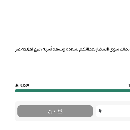
ملك سوى الانتظار،بعطائكم نسعده ونسعد أسرته ، تبرع لعلاجه عبر
9,069
تبرع