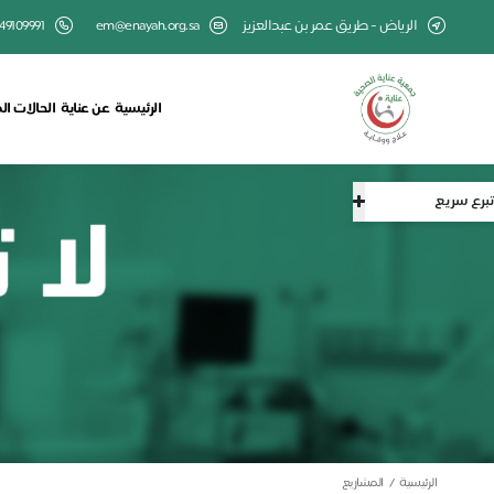
الرياض - طريق عمر بن عبدالعزيز
em@enayah.org.sa
49109991
الرئيسية
عن عناية
الحالات ال
تبرع سريع
الرئيسية
المشاريع