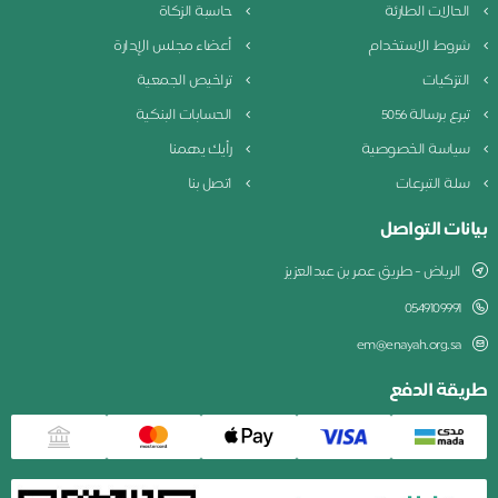
الحالات الطارئة
حاسبة الزكاة
شروط الاستخدام
أعضاء مجلس الإدارة
التزكيات
تراخيص الجمعية
تبرع برسالة 5056
الحسابات البنكية
سياسة الخصوصية
رأيك يهمنا
سلة التبرعات
اتصل بنا
بيانات التواصل
الرياض - طريق عمر بن عبدالعزيز
0549109991
em@enayah.org.sa
طريقة الدفع