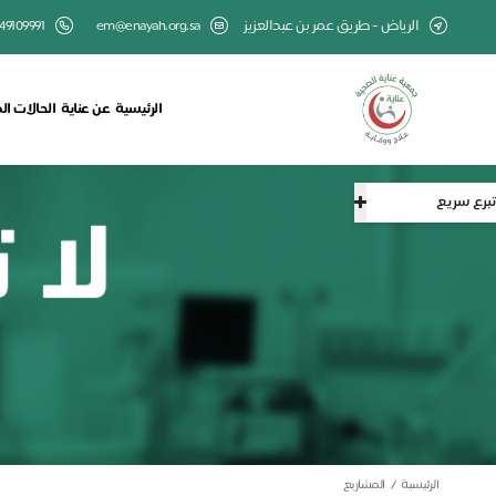
الرياض - طريق عمر بن عبدالعزيز
em@enayah.org.sa
49109991
الرئيسية
عن عناية
الحالات ال
تبرع سريع
الرئيسية
المشاريع