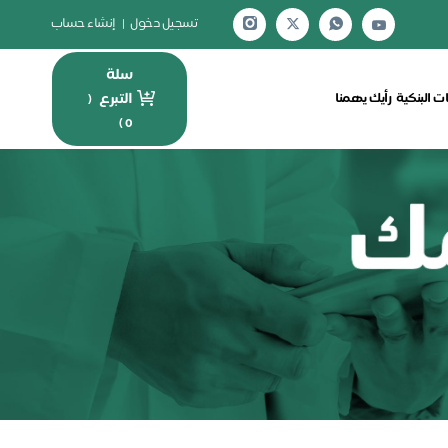
تسجيل دخول
|
إنشاء حساب
سلة
التبرع
ت البنكية
رأيك يهمنا
(
)
0