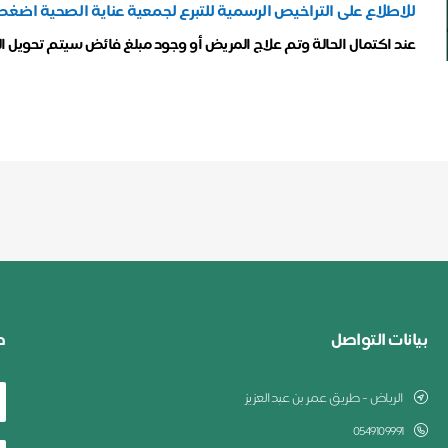
للاطلاع على التراخيص الرسمية للتبرع لجمعية عناية الصحية اضغط
عند اكتمال الحالة وتم علاج المريض أو وجود مبلغ فائض سيتم تحويل ا
بيانات التواصل
ط
الرياض - طريق عمر بن عبدالعزيز
0549109991