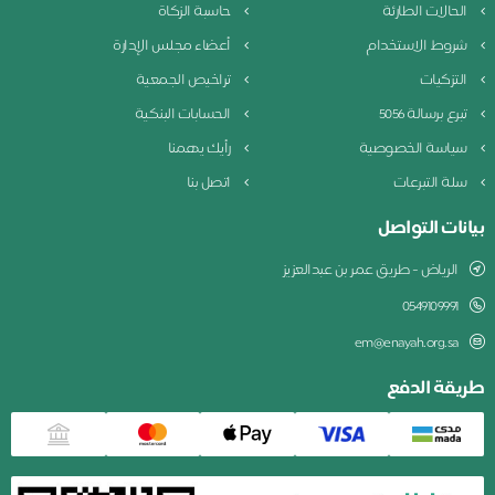
الحالات الطارئة
حاسبة الزكاة
شروط الاستخدام
أعضاء مجلس الإدارة
التزكيات
تراخيص الجمعية
تبرع برسالة 5056
الحسابات البنكية
سياسة الخصوصية
رأيك يهمنا
سلة التبرعات
اتصل بنا
بيانات التواصل
الرياض - طريق عمر بن عبدالعزيز
0549109991
em@enayah.org.sa
طريقة الدفع