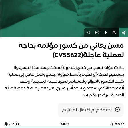
مسن يعاني من كسور مؤلمة بحاجة
لعملية عاجلة(EV55622)
حادث مؤلم تسبب في كسور خطيرة أنهكت جسد هذا المسن، ولا
يستطيع الحركة أو القيام بأبسط شؤونه. يحتاج بشكل عاجل إلى عملية
تثبيت للكسور بالشرائح والمسامير ليعود لحياته الطبيعية ويخف
ألمه.بعطائكم نسعده ونسعد أسرته.تبرع لعلاجه عبر منصة جمعية عناية
الصحية - ترخيص رقم 364
بدعمكم تم اكتمال المشروع
8,500
%100
8,609