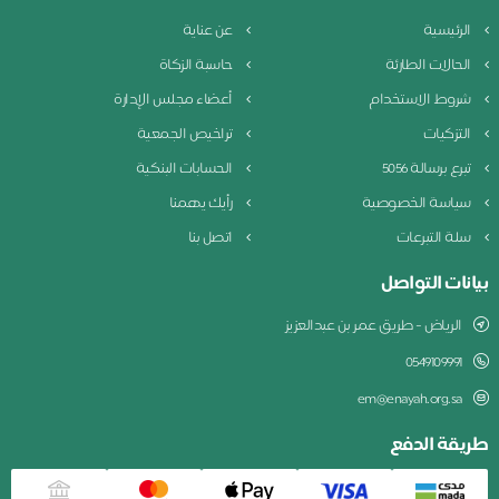
الرئيسية
عن عناية
الحالات الطارئة
حاسبة الزكاة
شروط الاستخدام
أعضاء مجلس الإدارة
التزكيات
تراخيص الجمعية
تبرع برسالة 5056
الحسابات البنكية
سياسة الخصوصية
رأيك يهمنا
سلة التبرعات
اتصل بنا
بيانات التواصل
الرياض - طريق عمر بن عبدالعزيز
0549109991
em@enayah.org.sa
طريقة الدفع