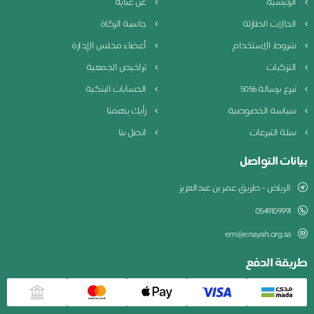
الرئيسية
عن عناية
الحالات الطارئة
حاسبة الزكاة
شروط الاستخدام
أعضاء مجلس الإدارة
التزكيات
تراخيص الجمعية
تبرع برسالة 5056
الحسابات البنكية
سياسة الخصوصية
رأيك يهمنا
سلة التبرعات
اتصل بنا
بيانات التواصل
الرياض - طريق عمر بن عبدالعزيز
0549109991
em@enayah.org.sa
طريقة الدفع