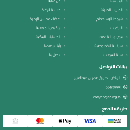
الرئيسية
عن عناية
الحالات الطارئة
حاسبة الزكاة
شروط الاستخدام
أعضاء مجلس الإدارة
التزكيات
تراخيص الجمعية
تبرع برسالة 5056
الحسابات البنكية
سياسة الخصوصية
رأيك يهمنا
سلة التبرعات
اتصل بنا
بيانات التواصل
الرياض - طريق عمر بن عبدالعزيز
0549109991
em@enayah.org.sa
طريقة الدفع