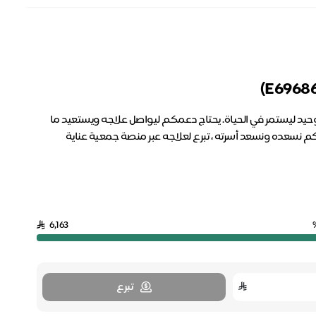
 ليستمر في الحياة. يحتاج دعمكم ليواصل علاجه ويستعيد ما
ائكم نسعده ونسعد أسرته ، تبرع لعلاجه عبر منصة جمعية عناية
6,163
تبرع