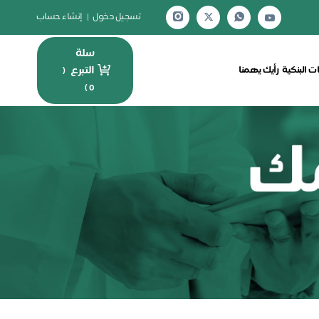
تسجيل دخول
|
إنشاء حساب
سلة
التبرع
ت البنكية
رأيك يهمنا
(
)
0