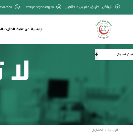
الرياض - طريق عمر بن عبدالعزيز
em@enayah.org.sa
49109991
الرئيسية
عن عناية
الحالات ال
تبرع سريع
الرئيسية
المشاريع