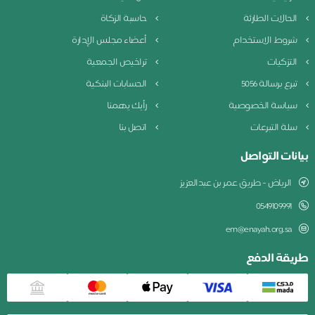
الحالات الطارئة
حاسبة الزكاة
شروط الاستخدام
أعضاء مجلس الإدارة
التزكيات
تراخيص الجمعية
تبرع برسالة 5056
الحسابات البنكية
سياسة الخصوصية
رأيك يهمنا
سلة التبرعات
اتصل بنا
بيانات التواصل
الرياض - طريق عمر بن عبدالعزيز
0549109991
em@enayah.org.sa
طريقة الدفع