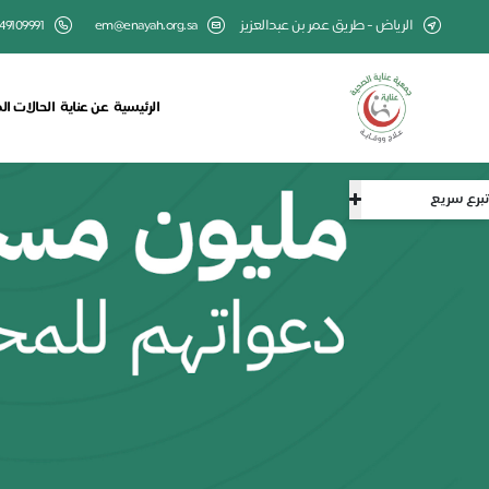
الرياض - طريق عمر بن عبدالعزيز
em@enayah.org.sa
49109991
الرئيسية
عن عناية
الحالات ال
تبرع سريع