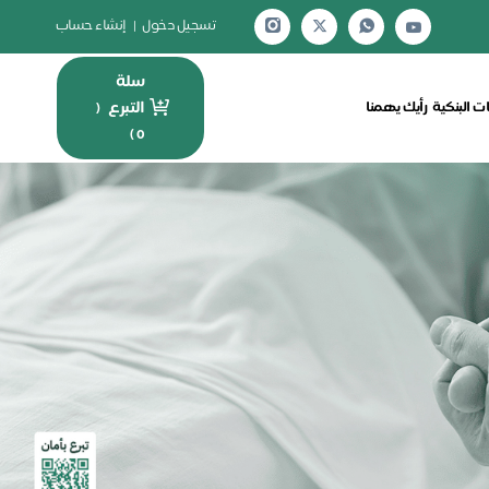
تسجيل دخول
|
إنشاء حساب
سلة
التبرع
ت البنكية
رأيك يهمنا
(
)
0