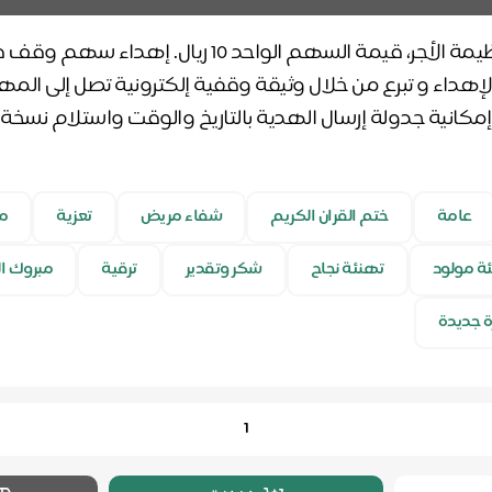
هدية مستدامة وعظيمة الأجر، قيمة السهم الواحد 10 ري
كانية جدولة إرسال الهدية بالتاريخ والوقت واستلام نسخة 
عامة
ختم القران الكريم
شفاء مريض
تعزية
م
ة مولود
تهنئة نجاح
شكر وتقدير
ترقية
مبروك ا
ة جديدة