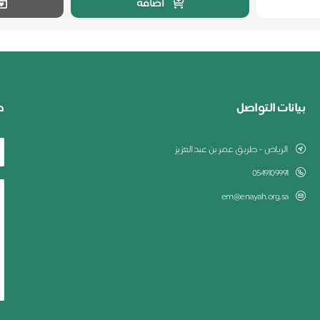
اضافة
بيانات التواصل
ط
الرياض - طريق عمر بن عبدالعزيز
0549109991
em@enayah.org.sa