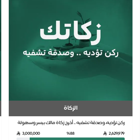
الزكاة
ركن تؤديه، وصدقة تشفيه .. أخرج زكاة مالك بيسر وسهولة
تؤدي بها ركناً وتساهم في علاج المرضى المحتاجين ...
3,000,000
%88
2,629,979