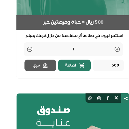
500 ريال = حياة وفرصتين خير
استثمر اليوم في صناعة أثرٍ مضاعف! من خلال تبرعك بمبلغ
500 ريال، تنقذ مريضًا يحتاج غسيل كلى ، و ت...
Quantity
اضافة
تبرع