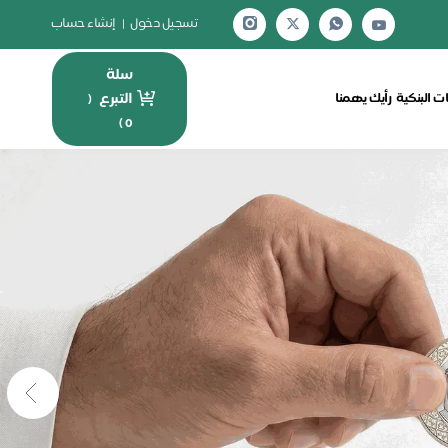
تسجيل دخول
|
إنشاء حساب
سلة
التبرع
ت البنكية
رأيك يهمنا
(
)
0