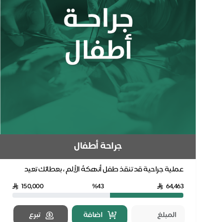
جراحة أطفال
عملية جراحية قد تنقذ طفل أنهكهُ الألم ، بعطائك تعيد
لهم الأمل من جديد
150,000
%43
64,463
اضافة
تبرع