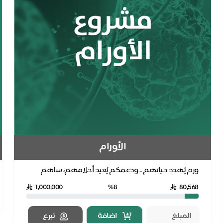
الأورام
ورم يُهدد حياتهم .. ودعمكم يُعيد أحلامهم، ساهم
بعلاج مرضى الأورام ليبدأوا رحلة العلاج
1,000,000
%8
80,568
اضافة
تبرع