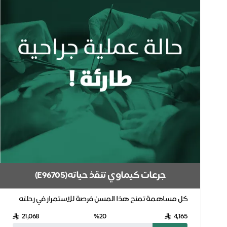
جرعات كيماوي تنقذ حياته(E96705)
كل مساهمة تمنح هذا المسن فرصة للاستمرار في رحلته
العلاجية. بتبرعك، تساعد في توفير جرعات العلاج الكيم...
21,068
%20
4,165