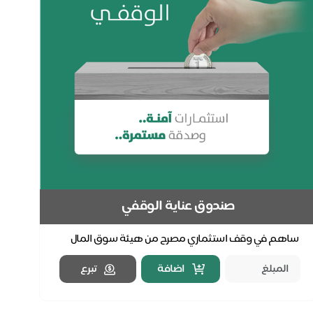
صندوق عناية الوقفي
ساهم في وقف استثماري مصرح من هيئة سوق المال
وهيئة الأوقاف.. مليون مستفيد أنقذتم حياتهم
اضافة
تبرع
بالإحسان.. تب...