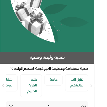
هدية وثيقة وقفية
هدية مستدامة وعظيمة الأجر، قيمة السهم الواحد 10
ريال. إهداء سهم وقف في صندوق عناية الوقفي، اختر
تقبل الله
عامة
ختم
شفاء
مناس...
طاعتكم
القران
مريض
الكريم