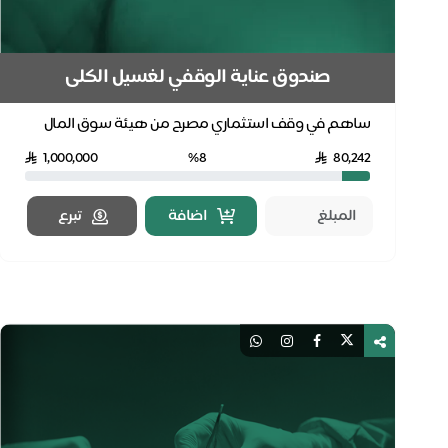
صندوق عناية الوقفي لغسيل الكلى
ساهم في وقف استثماري مصرح من هيئة سوق المال
وهيئة الأوقاف.. مليون مستفيد أنقذتم حياتهم
1,000,000
%8
80,242
بالإحسان.. تب...
اضافة
تبرع