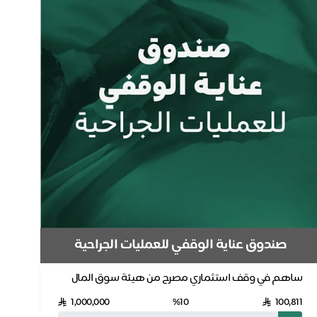
صندوق عناية الوقفي للعمليات الجراحية
ساهم في وقف استثماري مصرح من هيئة سوق المال
وهيئة الأوقاف.. مليون مستفيد أنقذتم حياتهم
1,000,000
%10
100,811
بالإحسان.. تب...