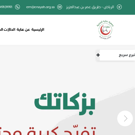
الرياض - طريق عمر بن عبدالعزيز
em@enayah.org.sa
49109991
الرئيسية
عن عناية
الحالات ال
تبرع سريع